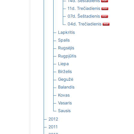
14d. Šeštadienis
11d. Trečiadienis
07d. Šeštadienis
04d. Trečiadienis
Lapkritis
Spalis
Rugsėjis
Rugpjūtis
Liepa
Birželis
Gegužė
Balandis
Kovas
Vasaris
Sausis
2012
2011