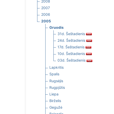
2008
2007
2006
2005
Gruodis
31d. Šeštadienis
24d. Šeštadienis
17d. Šeštadienis
10d. Šeštadienis
03d. Šeštadienis
Lapkritis
Spalis
Rugsėjis
Rugpjūtis
Liepa
Birželis
Gegužė
Balandis