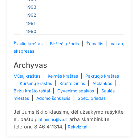
1993
1992
1991
1990
|
|
|
Šiaulių kraštas
Biržiečių žodis
Žemaitis
Vakarų
ekspresas
Archyvas
|
|
Mūsų kraštas
Kelmės kraštas
Pakruojo kraštas
|
|
|
|
Kuršėnų kraštas
Krašto žinios
Atolankos
|
|
Biržų krašto raštai
Gyvenimo spalvos
Saulės
|
|
miestas
Adomo šonkaulis
Spec. priedas
Jei Jums iškilo klausimų dėl užsakymo rašykite
el. paštu
arba skambinkite
platinimas@ve.lt
telefonu 8 46 411314. |
Rekvizitai