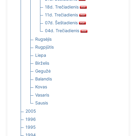
18d. Trečiadienis
11d. Trečiadienis
07d. Šeštadienis
04d. Trečiadienis
Rugsėjis
Rugpjūtis
Liepa
Birželis
Gegužė
Balandis
Kovas
Vasaris
Sausis
2005
1996
1995
1994