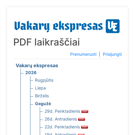
PDF laikraščiai
Prenumeruoti
|
Prisijungti
Vakarų ekspresas
2026
Rugpjūtis
Liepa
Birželis
Gegužė
29d. Penktadienis
26d. Antradienis
22d. Penktadienis
19d. Antradienis