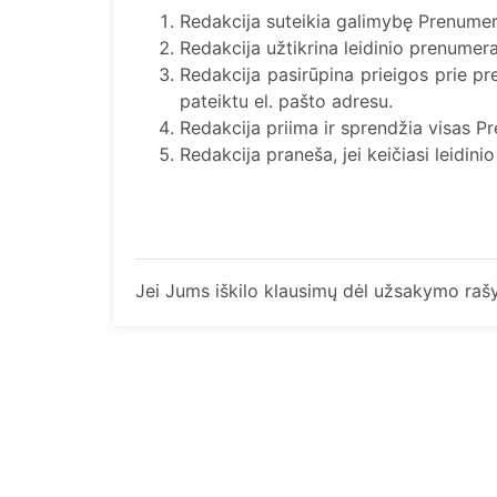
Redakcija suteikia galimybę Prenumerat
Redakcija užtikrina leidinio prenumer
Redakcija pasirūpina prieigos prie pr
pateiktu el. pašto adresu.
Redakcija priima ir sprendžia visas Pr
Redakcija praneša, jei keičiasi leidi
Jei Jums iškilo klausimų dėl užsakymo rašy