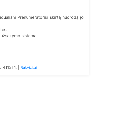
vidualiam Prenumeratoriui skirtą nuorodą jo
tės.
os užsakymo sistema.
6 411314. |
Rekvizitai