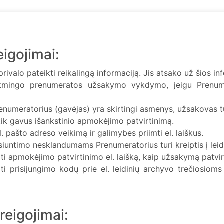
igojimai:
privalo pateikti reikalingą informaciją. Jis atsako už šios i
ėkmingo prenumeratos užsakymo vykdymo, jeigu Prenume
enumeratorius (gavėjas) yra skirtingi asmenys, užsakovas tu
 gavus išankstinio apmokėjimo patvirtinimą.
 pašto adreso veikimą ir galimybes priimti el. laiškus.
iuntimo nesklandumams Prenumeratorius turi kreiptis į leidi
i apmokėjimo patvirtinimo el. laišką, kaip užsakymą patvir
i prisijungimo kodų prie el. leidinių archyvo trečiosioms 
reigojimai: