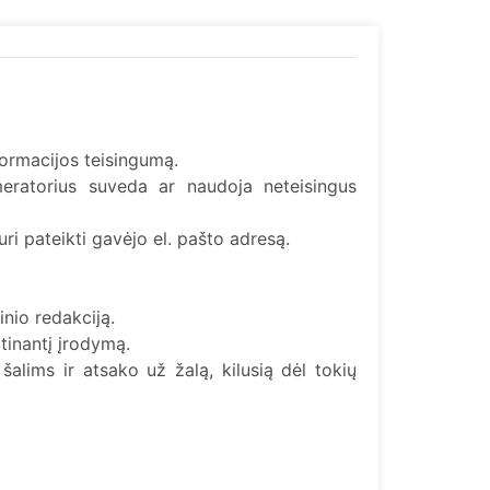
nformacijos teisingumą.
ratorius suveda ar naudoja neteisingus
ri pateikti gavėjo el. pašto adresą.
nio redakciją.
tinantį įrodymą.
šalims ir atsako už žalą, kilusią dėl tokių