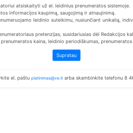
oriui atsiskaityti už el. leidinius prenumeratos sistemoje.
atos informacijos kaupimą, saugojimą ir atnaujinimą.
enumeruojamo leidinio suteikimu, nusiunčiant unikalią, indi
enumeratoriaus pretenzijas, susidariusias dėl Redakcijos kal
nio prenumeratos kaina, leidinio periodiškumas, prenumerat
Supratau
kite el. paštu
arba skambinkite telefonu 8 4
platinimas@ve.lt