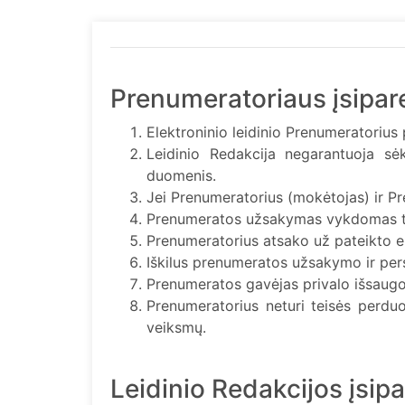
Prenumeratoriaus įsipare
Elektroninio leidinio Prenumeratorius 
Leidinio Redakcija negarantuoja s
duomenis.
Jei Prenumeratorius (mokėtojas) ir Pr
Prenumeratos užsakymas vykdomas tik
Prenumeratorius atsako už pateikto el.
Iškilus prenumeratos užsakymo ir pers
Prenumeratos gavėjas privalo išsaugot
Prenumeratorius neturi teisės perduot
veiksmų.
Leidinio Redakcijos įsipa