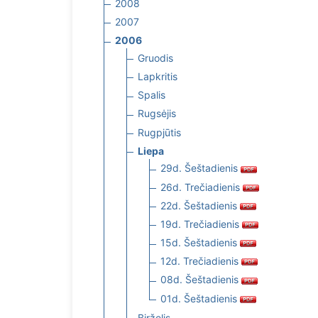
2008
2007
2006
Gruodis
Lapkritis
Spalis
Rugsėjis
Rugpjūtis
Liepa
29d. Šeštadienis
26d. Trečiadienis
22d. Šeštadienis
19d. Trečiadienis
15d. Šeštadienis
12d. Trečiadienis
08d. Šeštadienis
01d. Šeštadienis
Birželis