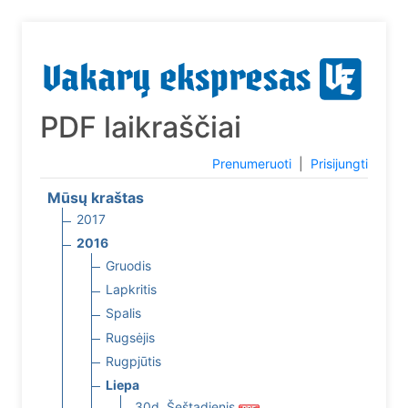
PDF laikraščiai
Prenumeruoti
|
Prisijungti
Mūsų kraštas
2017
2016
Gruodis
Lapkritis
Spalis
Rugsėjis
Rugpjūtis
Liepa
30d. Šeštadienis