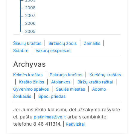
2008
2007
2006
2005
|
|
|
Šiaulių kraštas
Biržiečių žodis
Žemaitis
|
Sidabrė
Vakarų ekspresas
Archyvas
|
|
Kelmės kraštas
Pakruojo kraštas
Kuršėnų kraštas
|
|
|
|
Krašto žinios
Atolankos
Biržų krašto raštai
|
|
Gyvenimo spalvos
Saulės miestas
Adomo
|
šonkaulis
Spec. priedas
Jei Jums iškilo klausimų dėl užsakymo rašykite
el. paštu
arba skambinkite
platinimas@ve.lt
telefonu 8 46 411314. |
Rekvizitai