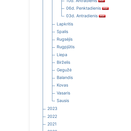
10d. Antradienis
06d. Penktadienis
03d. Antradienis
Lapkritis
Spalis
Rugsėjis
Rugpjūtis
Liepa
Birželis
Gegužė
Balandis
Kovas
Vasaris
Sausis
2023
2022
2021