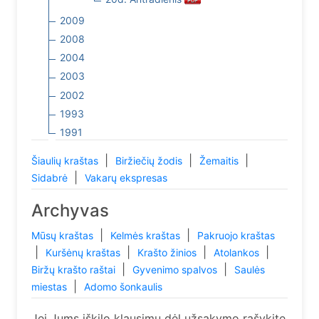
2009
2008
2004
2003
2002
1993
1991
|
|
|
Šiaulių kraštas
Biržiečių žodis
Žemaitis
|
Sidabrė
Vakarų ekspresas
Archyvas
|
|
Mūsų kraštas
Kelmės kraštas
Pakruojo kraštas
|
|
|
|
Kuršėnų kraštas
Krašto žinios
Atolankos
|
|
Biržų krašto raštai
Gyvenimo spalvos
Saulės
|
miestas
Adomo šonkaulis
Jei Jums iškilo klausimų dėl užsakymo rašykite