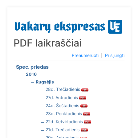
PDF laikraščiai
Prenumeruoti
|
Prisijungti
Spec. priedas
2016
Rugsėjis
28d. Trečiadienis
27d. Antradienis
24d. Šeštadienis
23d. Penktadienis
22d. Ketvirtadienis
21d. Trečiadienis
20d. Antradienis