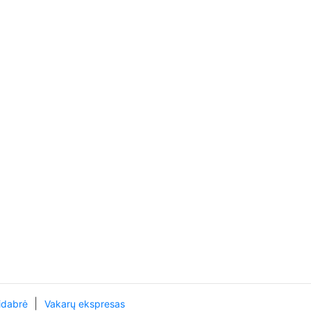
|
idabrė
Vakarų ekspresas