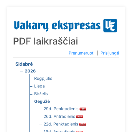
PDF laikraščiai
Prenumeruoti
|
Prisijungti
Sidabrė
2026
Rugpjūtis
Liepa
Birželis
Gegužė
29d. Penktadienis
26d. Antradienis
22d. Penktadienis
19d. Antradienis